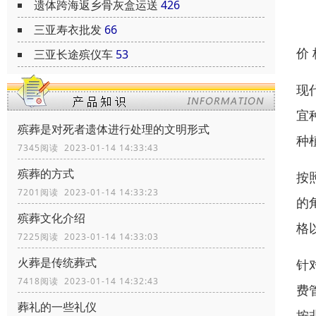
遗体跨海返乡骨灰盒运送
426
三亚寿衣批发
66
价
三亚长途殡仪车
53
现
宜
殡葬是对死者遗体进行处理的文明形式
种
7345阅读 2023-01-14 14:33:43
殡葬的方式
按
7201阅读 2023-01-14 14:33:23
的
殡葬文化介绍
格
7225阅读 2023-01-14 14:33:03
火葬是传统葬式
针
7418阅读 2023-01-14 14:32:43
费
葬礼的一些礼仪
按